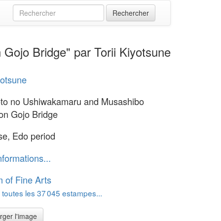
ojo Bridge" par Torii Kiyotsune
yotsune
to no Ushiwakamaru and Musashibo
on Gojo Bridge
e, Edo period
nformations...
of Fine Arts
 toutes les 37 045 estampes...
rger l'image