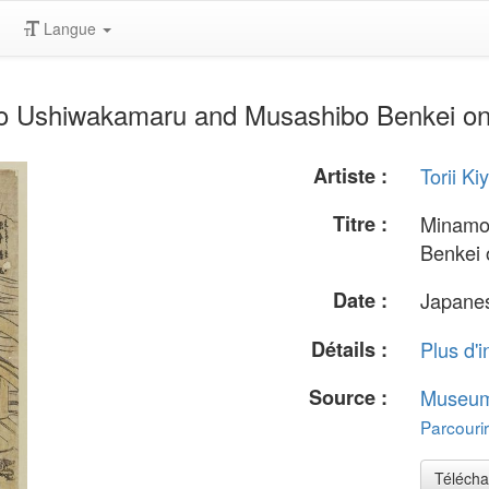
Langue
 Ushiwakamaru and Musashibo Benkei on G
Artiste :
Torii Ki
Titre :
Minamo
Benkei 
Date :
Japanes
Détails :
Plus d'i
Source :
Museum 
Parcourir
Télécha