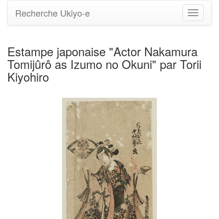
Recherche Ukiyo-e
Bascule
la
navigati
Estampe japonaise "Actor Nakamura
Tomijûrô as Izumo no Okuni" par Torii
Kiyohiro