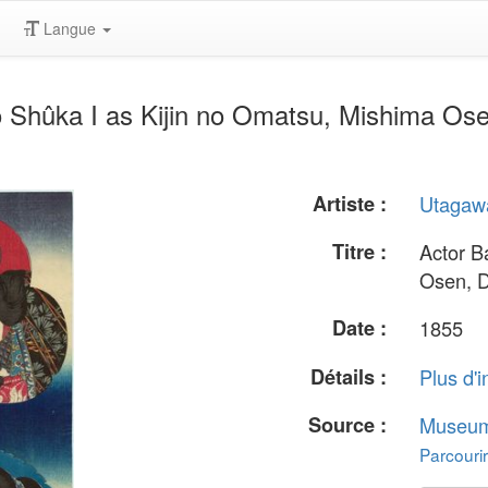
Langue
Shûka I as Kijin no Omatsu, Mishima Osen
Artiste :
Utagaw
Titre :
Actor B
Osen, D
Date :
1855
Détails :
Plus d'i
Source :
Museum 
Parcourir