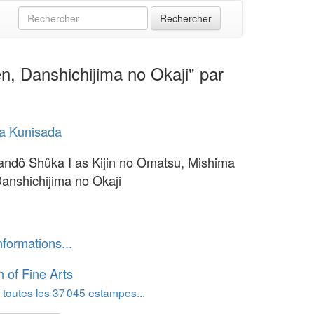
, Danshichijima no Okaji" par
a Kunisada
andô Shûka I as Kijin no Omatsu, Mishima
anshichijima no Okaji
nformations...
of Fine Arts
 toutes les 37 045 estampes...