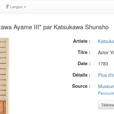
Langue
izawa Ayame III" par Katsukawa Shunsho
Artiste :
Katsuk
Titre :
Actor Y
Date :
1783
Détails :
Plus d'i
Source :
Museum 
Parcourir
Télécha