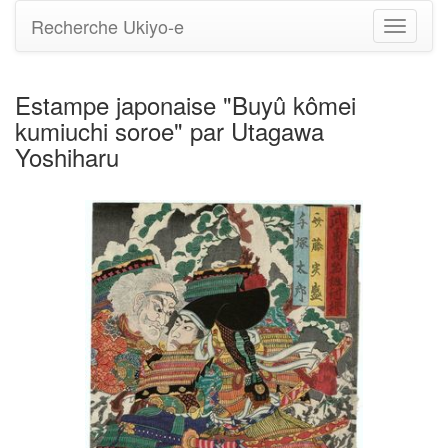
Recherche Ukiyo-e
Bascule
la
navigati
Estampe japonaise "Buyû kômei
kumiuchi soroe" par Utagawa
Yoshiharu