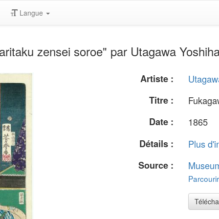
Langue
ritaku zensei soroe" par Utagawa Yoshih
Artiste :
Utagaw
Titre :
Fukagaw
Date :
1865
Détails :
Plus d'i
Source :
Museum 
Parcourir
Télécha