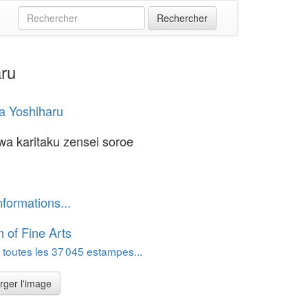
aru
a Yoshiharu
a karitaku zensei soroe
nformations...
of Fine Arts
 toutes les 37 045 estampes...
rger l'image