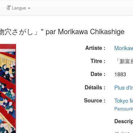
Langue
物穴さがし」" par Morikawa Chikashige
Artiste :
Morika
Titre :
「新富
Date :
1883
Détails :
Plus d'i
Source :
Tokyo M
Parcourir
Descrip