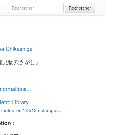
wa Chikashige
座見物穴さがし」
nformations...
etro Library
 toutes les 13 513 estampes...
tion :