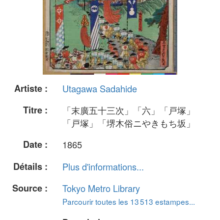
Artiste :
Utagawa Sadahide
Titre :
「末廣五十三次」「六」「戸塚」
「戸塚」「堺木俗ニやきもち坂」
Date :
1865
Détails :
Plus d'informations...
Source :
Tokyo Metro Library
Parcourir toutes les 13 513 estampes...