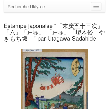
Recherche Ukiyo-e
Bascule
la
navigati
Estampe japonaise "「末廣五十三次」
「六」「戸塚」 「戸塚」「堺木俗ニや
きもち坂」" par Utagawa Sadahide