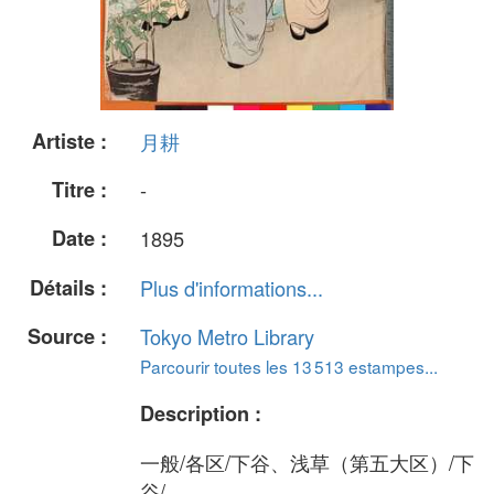
Artiste :
月耕
Titre :
-
Date :
1895
Détails :
Plus d'informations...
Source :
Tokyo Metro Library
Parcourir toutes les 13 513 estampes...
Description :
一般/各区/下谷、浅草（第五大区）/下
谷/