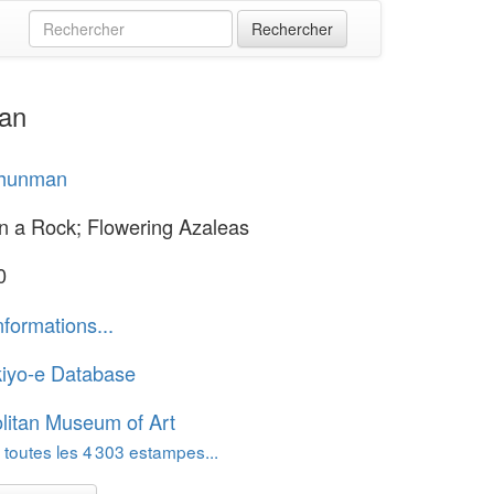
man
hunman
n a Rock; Flowering Azaleas
0
nformations...
iyo-e Database
litan Museum of Art
 toutes les 4 303 estampes...