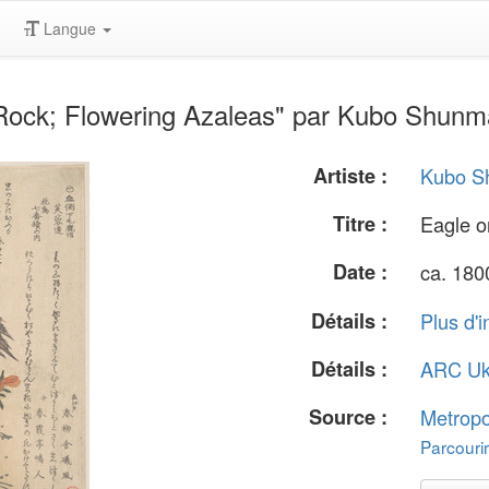
Langue
Rock; Flowering Azaleas" par Kubo Shun
Artiste :
Kubo S
Titre :
Eagle o
Date :
ca. 180
Détails :
Plus d'i
Détails :
ARC Uk
Source :
Metropo
Parcourir