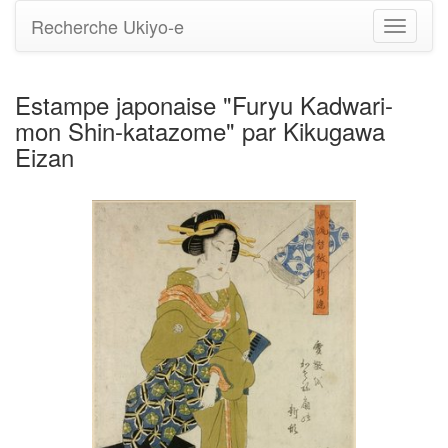
Recherche Ukiyo-e
Bascule
la
navigati
Estampe japonaise "Furyu Kadwari-
mon Shin-katazome" par Kikugawa
Eizan