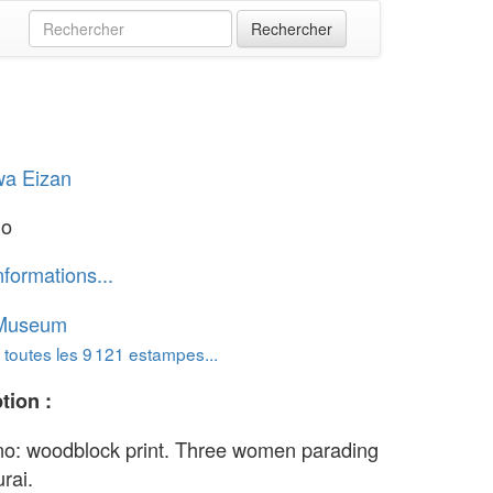
wa Eizan
no
nformations...
 Museum
 toutes les 9 121 estampes...
tion :
o: woodblock print. Three women parading
rai.