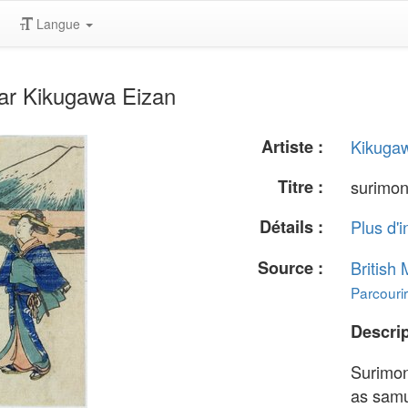
Langue
ar Kikugawa Eizan
Artiste :
Kikuga
Titre :
surimo
Détails :
Plus d'i
Source :
British
Parcourir
Descrip
Surimon
as samu