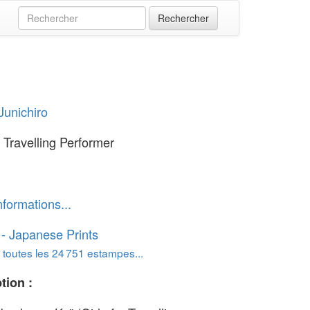
Junichiro
a Travelling Performer
nformations...
o - Japanese Prints
 toutes les 24 751 estampes...
tion :