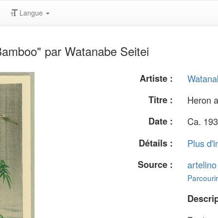
Langue
Bamboo" par Watanabe Seitei
Artiste :
Watanab
Titre :
Heron 
Date :
Ca. 193
Détails :
Plus d'i
Source :
artelin
Parcourir
Descrip