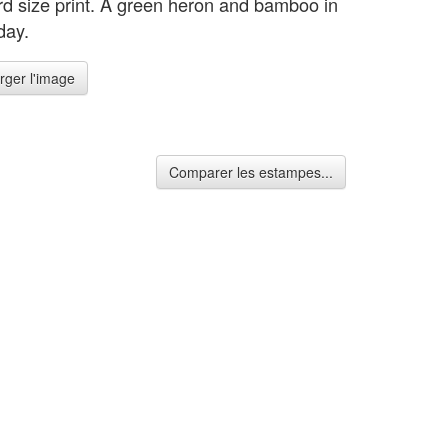
rd size print. A green heron and bamboo in
day.
rger l'image
Comparer les estampes...