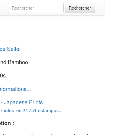
e Seitei
and Bamboo
0s.
nformations...
o - Japanese Prints
 toutes les 24 751 estampes...
tion :