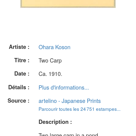
Artiste :
Ohara Koson
Titre :
Two Carp
Date :
Ca. 1910.
Détails :
Plus d'informations...
Source :
artelino - Japanese Prints
Parcourir toutes les 24 751 estampes...
Description :
Two large carp in a pond.