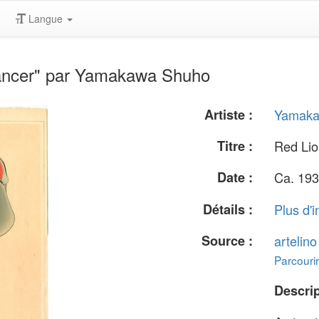
Langue
ancer" par Yamakawa Shuho
Artiste :
Yamaka
Titre :
Red Li
Date :
Ca. 193
Détails :
Plus d'i
Source :
artelin
Parcourir
Descrip