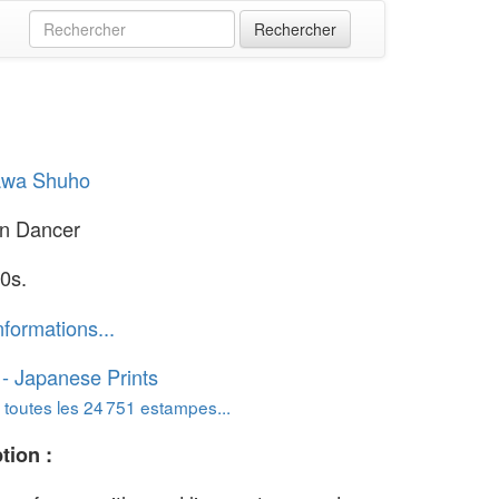
wa Shuho
on Dancer
0s.
nformations...
o - Japanese Prints
 toutes les 24 751 estampes...
tion :