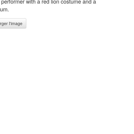
t performer with a red lion costume and a
rum.
rger l'image