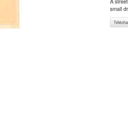
A stree
small d
Télécha