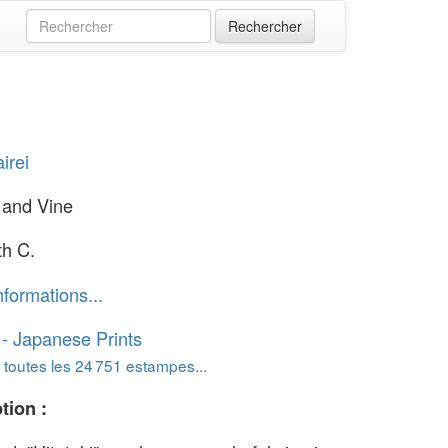
irei
i and Vine
th C.
nformations...
o - Japanese Prints
 toutes les 24 751 estampes...
tion :