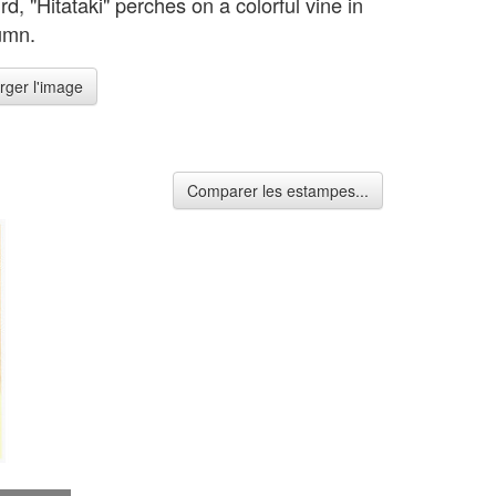
rd, "Hitataki" perches on a colorful vine in
umn.
rger l'image
Comparer les estampes...