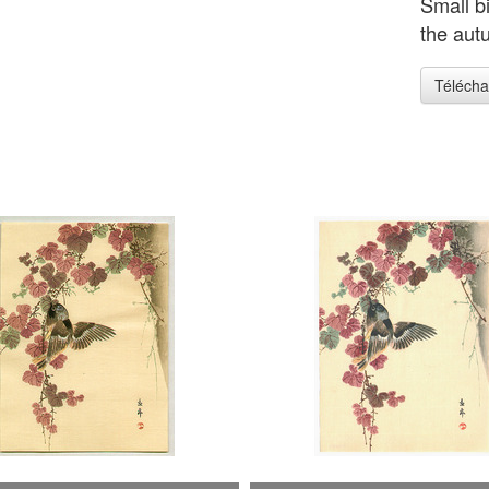
Small bi
the aut
Télécha