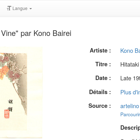
Langue
 Vine" par Kono Bairei
Artiste :
Kono Ba
Titre :
Hitatak
Date :
Late 19
Détails :
Plus d'i
Source :
artelin
Parcourir
Descrip