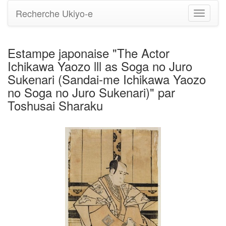
Recherche Ukiyo-e
Bascule
la
navigati
Estampe japonaise "The Actor
Ichikawa Yaozo lll as Soga no Juro
Sukenari (Sandai-me Ichikawa Yaozo
no Soga no Juro Sukenari)" par
Toshusai Sharaku