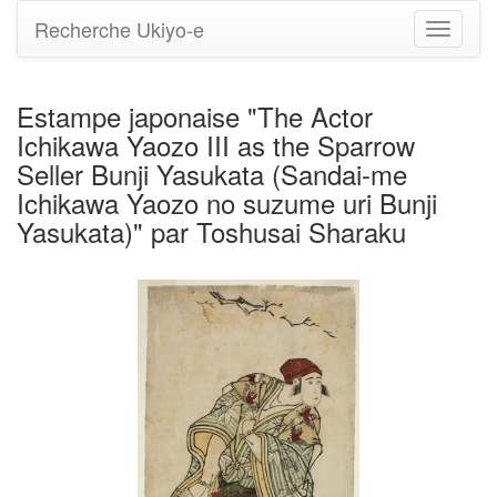
Recherche Ukiyo-e
Bascule
la
navigati
Estampe japonaise "The Actor
Ichikawa Yaozo III as the Sparrow
Seller Bunji Yasukata (Sandai-me
Ichikawa Yaozo no suzume uri Bunji
Yasukata)" par Toshusai Sharaku