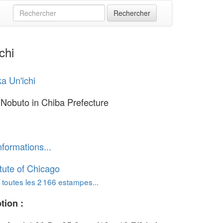
chi
ka Un'ichi
 Nobuto in Chiba Prefecture
nformations...
itute of Chicago
 toutes les 2 166 estampes...
tion :