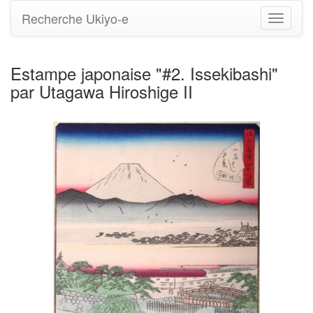
Recherche Ukiyo-e
Bascule
la
navigati
Estampe japonaise "#2. Issekibashi"
par Utagawa Hiroshige II